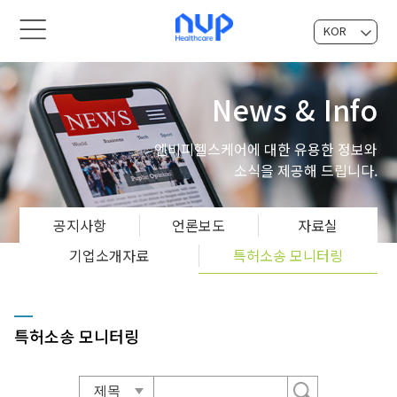
KOR
EN
News & Info
엔비피헬스케어에 대한 유용한 정보와
소식을 제공해 드립니다.
공지사항
언론보도
자료실
기업소개자료
특허소송 모니터링
특허소송 모니터링