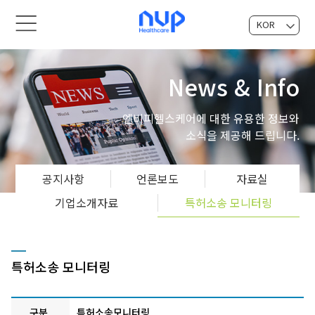
KOR
EN
News & Info
엔비피헬스케어에 대한 유용한 정보와
소식을 제공해 드립니다.
공지사항
언론보도
자료실
기업소개자료
특허소송 모니터링
특허소송 모니터링
구분
특허소송모니터링