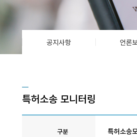
공지사항
언론
특허소송 모니터링
특허소송
구분