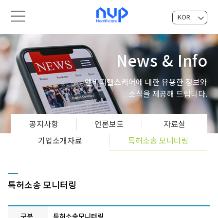
KOR
EN
News & Info
엔비피헬스케어에 대한 유용한 정보와
소식을 제공해 드립니다.
공지사항
언론보도
자료실
기업소개자료
특허소송 모니터링
특허소송 모니터링
구분
특허소송모니터링