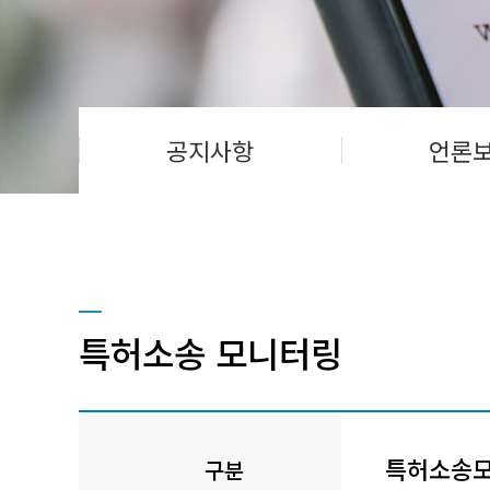
공지사항
언론
특허소송 모니터링
특허소송
구분