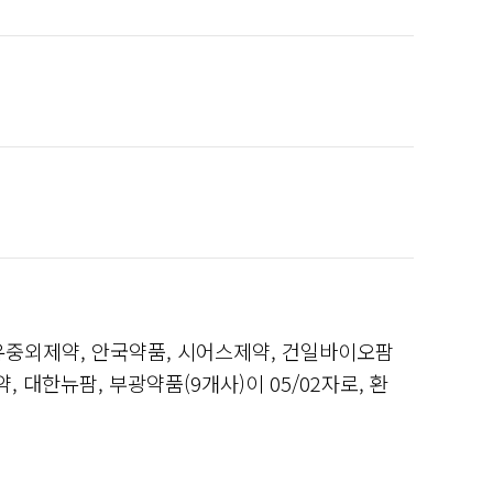
유중외제약, 안국약품, 시어스제약, 건일바이오팜
, 대한뉴팜, 부광약품(9개사)이 05/02자로, 환