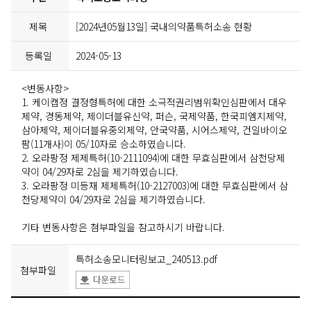
제목
[2024년05월13일] 국내의약품특허소송 현황
등록일
2024-05-13
<변동사항>
1. 케이캡정 결정형특허에 대한 소극적권리범위확인심판에서 대우
제약, 경동제약, 제이더블유신약, 퍼슨, 국제약품, 한국피엠지제약,
삼아제약, 제이더블유중외제약, 안국약품, 시어스제약, 건일바이오
팜(11개사)이 05/10자로 승소하였습니다.
2. 오라팡정 제제특허(10-2111094)에 대한 무효심판에서 삼천당제
약이 04/29자로 2심을 제기하였습니다.
3. 오라팡정 미등재 제제특허(10-2127003)에 대한 무효심판에서 삼
천당제약이 04/29자로 2심을 제기하였습니다.
기타 변동사항은 첨부파일을 참고하시기 바랍니다.
특허소송모니터링보고_240513.pdf
첨부파일