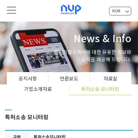
KOR
EN
News & Info
엔비피헬스케어에 대한 유용한 정보와
소식을 제공해 드립니다.
공지사항
언론보도
자료실
기업소개자료
특허소송 모니터링
특허소송 모니터링
구분
특허소송모니터링